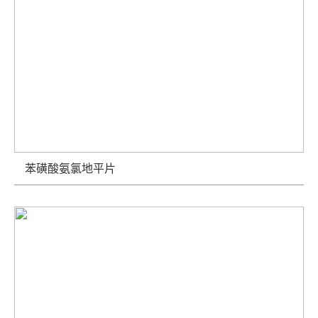
苯磺酸氨氯地平片